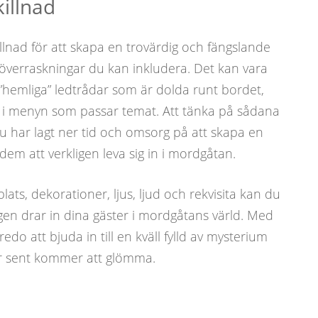
killnad
llnad för att skapa en trovärdig och fängslande
 överraskningar du kan inkludera. Det kan vara
”hemliga” ledtrådar som är dolda runt bordet,
er i menyn som passar temat. Att tänka på sådana
 du har lagt ner tid och omsorg på att skapa en
dem att verkligen leva sig in i mordgåtan.
ts, dekorationer, ljus, ljud och rekvisita kan du
en drar in dina gäster i mordgåtans värld. Med
do att bjuda in till en kväll fylld av mysterium
r sent kommer att glömma.