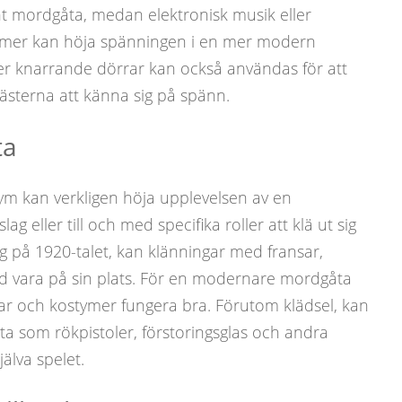
nt mordgåta, medan elektronisk musik eller
filmer kan höja spänningen i en mer modern
ller knarrande dörrar kan också användas för att
ästerna att känna sig på spänn.
ta
ym kan verkligen höja upplevelsen av en
 eller till och med specifika roller att klä ut sig
sig på 1920-talet, kan klänningar med fransar,
d vara på sin plats. För en modernare mordgåta
ar och kostymer fungera bra. Förutom klädsel, kan
ita som rökpistoler, förstoringsglas och andra
älva spelet.