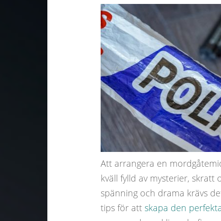
Att arrangera en mordgåtemidd
kväll fylld av mysterier, skrat
spänning och drama krävs det
tips för att
skapa den perfekta