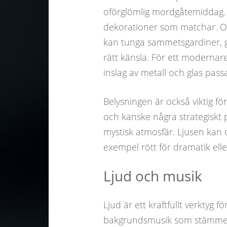
oförglömlig mordgåtemiddag. B
dekorationer som matchar. Om 
kan tunga sammetsgardiner, g
rätt känsla. För ett moderna
inslag av metall och glas passa
Belysningen är också viktig fö
och kanske några strategiskt p
mystisk atmosfär. Ljusen kan oc
exempel rött för dramatik eller
Ljud och musik
Ljud är ett kraftfullt verktyg 
bakgrundsmusik som stämmer ö