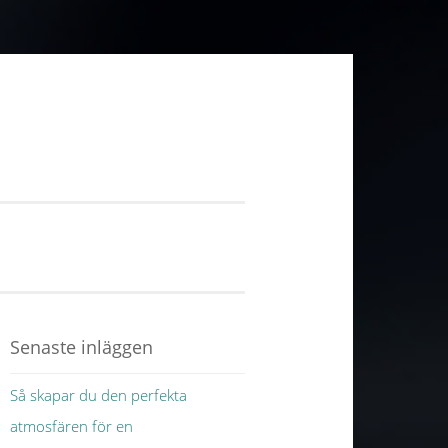
Senaste inläggen
Så skapar du den perfekta
atmosfären för en