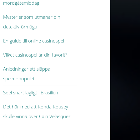
mordgåtemiddag
Mysterier som utmanar din
detektivförmåga
En guide till online casinospel
Vilket casinospel är din favorit?
Anledningar att släppa
spelmonopolet
Spel snart lagligt i Brasilien
Det här med att Ronda Rousey
skulle vinna över Cain Velasquez