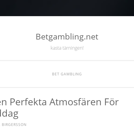
Betgambling.net
kasta tärningen!
BET GAMBLING
n Perfekta Atmosfären För
ddag
 BIRGERSSON