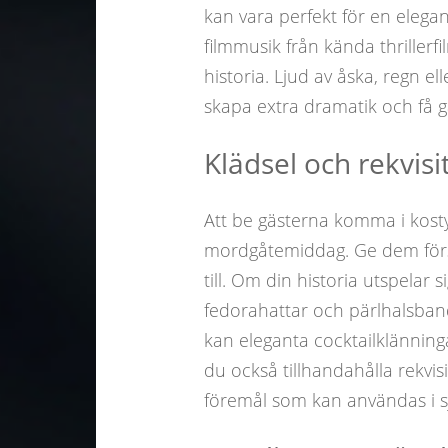
kan vara perfekt för en elega
filmmusik från kända thriller
historia. Ljud av åska, regn e
skapa extra dramatik och få g
Klädsel och rekvisi
Att be gästerna komma i kost
mordgåtemiddag. Ge dem förslag
till. Om din historia utspelar 
fedorahattar och pärlhalsban
kan eleganta cocktailklänning
du också tillhandahålla rekvis
föremål som kan användas i sj