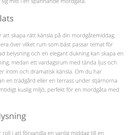
 sig mitt i en spännande mordgåta.
lats
ör att skapa rätt känsla på din mordgåtemiddag.
era över vilket rum som bäst passar temat för
d belysning och en elegant dukning kan skapa en
mning, medan ett vardagsrum med tända ljus och
r intim och dramatisk känsla. Om du har
an en trädgård eller en terrass under stjärnorna
idigt kuslig miljö, perfekt för en mordgåta med
lysning
oll i att förvandla en vanlig middag till en