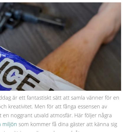
ag är ett fantastiskt sätt att samla vänner för en
t och kreativitet. Men för att fånga essensen av
 en noggrant utvald atmosfär. Här följer några
 miljön
som kommer få dina gäster att känna sig