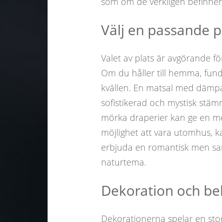
som om de verkligen befinner
Välj en passande p
Valet av plats är avgörande f
Om du håller till hemma, fund
kvällen. En matsal med dämpa
sofistikerad och mystisk stä
mörka draperier kan ge en me
möjlighet att vara utomhus, k
erbjuda en romantisk men samt
naturtema.
Dekoration och be
Dekorationerna spelar en stor r