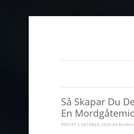
Hoppa till innehåll
Så Skapar Du De
En Mordgåtemi
POSTAT
2 OKTOBER, 2024
AV
BLANCA