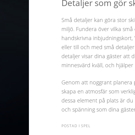
Detaljer som gör s
Små detaljer kan göra stor ski
miljö. Fundera över vilka små
handskrivna inbjudningskort, 
eller till och med små detalj
detaljer visar dina gäster att
minnesvärd kväll, och hjälper 
Genom att noggrant planera pla
skapa en atmosfär som verklig
dessa element på plats är du re
och spänning som dina gäste
POSTAD I
SPEL